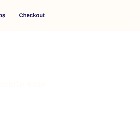
oș
Checkout
reușite este