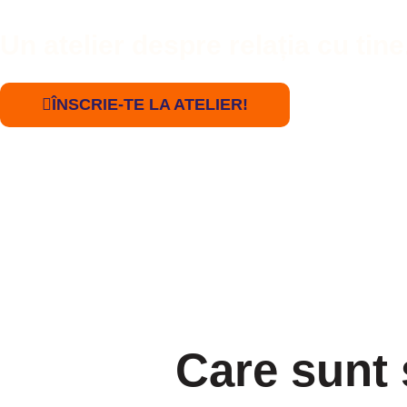
Un atelier despre relația cu tin
ÎNSCRIE-TE LA ATELIER!
Care sunt 