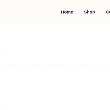
Home
Shop
C
!
e vrei să obții, la baza oricărei 
.